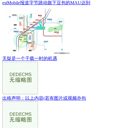
estMobile报道字节跳动旗下豆包的MAU达到
无疑是一个千载一时的机遇
出格声明：以上内容(若有图片或视频亦包