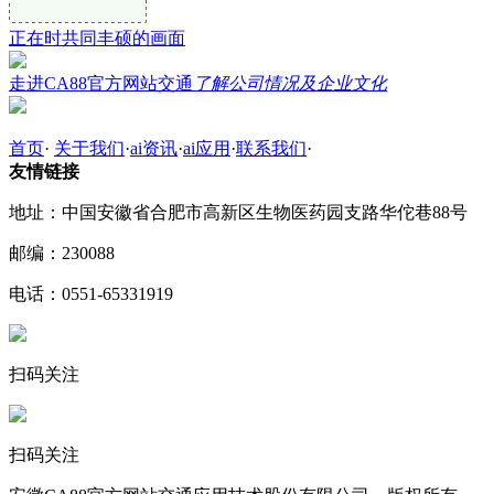
正在时共同丰硕的画面
走进CA88官方网站交通
了解公司情况及企业文化
首页
·
关于我们
·
ai资讯
·
ai应用
·
联系我们
·
友情链接
地址：中国安徽省合肥市高新区生物医药园支路华佗巷88号
邮编：230088
电话：0551-65331919
扫码关注
扫码关注