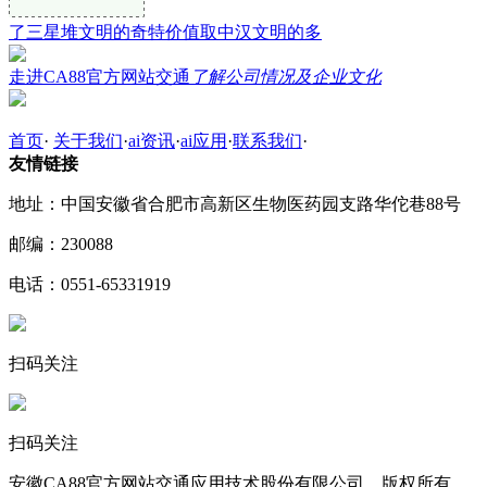
了三星堆文明的奇特价值取中汉文明的多
走进CA88官方网站交通
了解公司情况及企业文化
首页
·
关于我们
·
ai资讯
·
ai应用
·
联系我们
·
友情链接
地址：中国安徽省合肥市高新区生物医药园支路华佗巷88号
邮编：230088
电话：0551-65331919
扫码关注
扫码关注
安徽CA88官方网站交通应用技术股份有限公司 版权所有