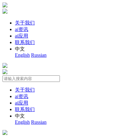
关于我们
ai资讯
ai应用
联系我们
中文
English
Russian
关于我们
ai资讯
ai应用
联系我们
中文
English
Russian