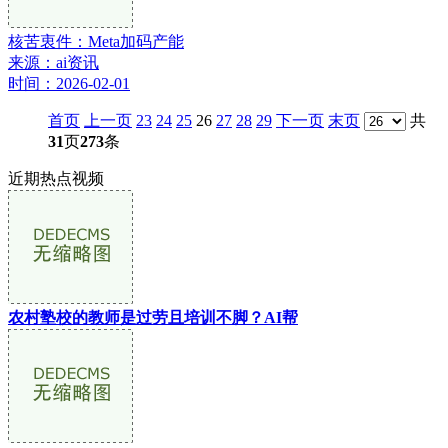
核苦衷件：Meta加码产能
来源：ai资讯
时间：2026-02-01
首页
上一页
23
24
25
26
27
28
29
下一页
末页
共
31
页
273
条
近期热点视频
农村塾校的教师是过劳且培训不脚？AI帮