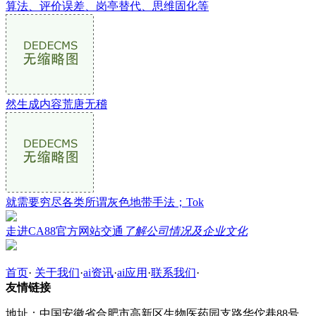
算法、评价误差、岗亭替代、思维固化等
然生成内容荒唐无稽
就需要穷尽各类所谓灰色地带手法；Tok
走进CA88官方网站交通
了解公司情况及企业文化
首页
·
关于我们
·
ai资讯
·
ai应用
·
联系我们
·
友情链接
地址：中国安徽省合肥市高新区生物医药园支路华佗巷88号