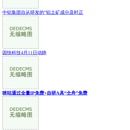
中铝集团自从研发的“铝土矿成分及时正
因快科技4月11日动静
咪咕通过全量IP免费+自研A具“仝舟”免费