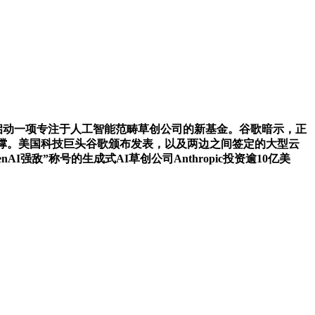
立并启动一项专注于人工智能范畴草创公司的新基金。谷歌暗示，正
撑。美国科技巨头谷歌颁布发表，以及两边之间签定的大型云
敌”称号的生成式AI草创公司Anthropic投资逾10亿美