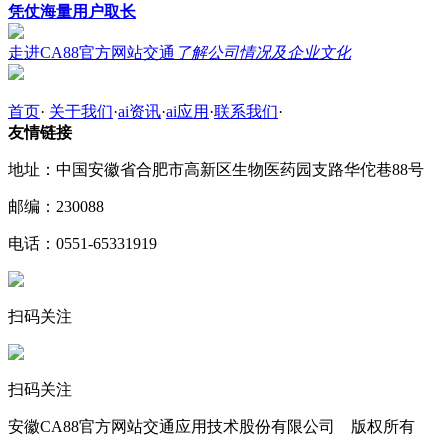
凭仗海量用户取长
走进CA88官方网站交通
了解公司情况及企业文化
首页
·
关于我们
·
ai资讯
·
ai应用
·
联系我们
·
友情链接
地址：中国安徽省合肥市高新区生物医药园支路华佗巷88号
邮编：230088
电话：0551-65331919
扫码关注
扫码关注
安徽CA88官方网站交通应用技术股份有限公司 版权所有