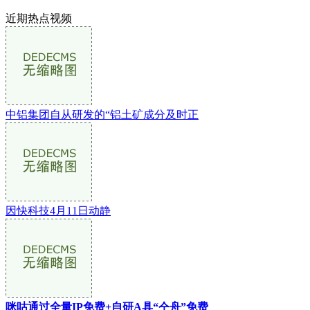
近期热点视频
中铝集团自从研发的“铝土矿成分及时正
因快科技4月11日动静
咪咕通过全量IP免费+自研A具“仝舟”免费