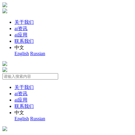
关于我们
ai资讯
ai应用
联系我们
中文
English
Russian
关于我们
ai资讯
ai应用
联系我们
中文
English
Russian