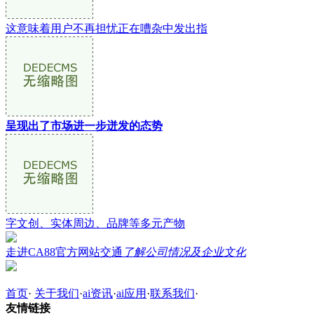
这意味着用户不再担忧正在嘈杂中发出指
呈现出了市场进一步迸发的态势
字文创、实体周边、品牌等多元产物
走进CA88官方网站交通
了解公司情况及企业文化
首页
·
关于我们
·
ai资讯
·
ai应用
·
联系我们
·
友情链接