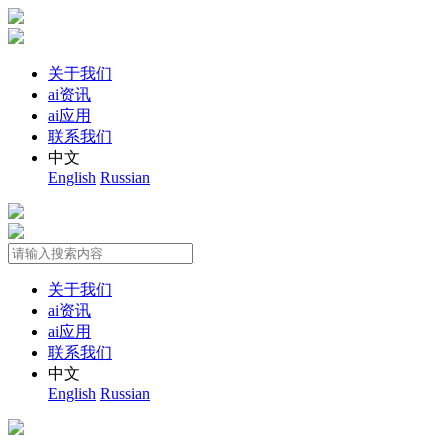
关于我们
ai资讯
ai应用
联系我们
中文
English
Russian
关于我们
ai资讯
ai应用
联系我们
中文
English
Russian