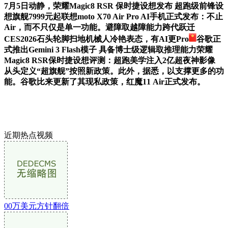
7月5日动静，荣耀Magic8 RSR 保时捷设想发布 超跑级前锋设
想旗舰7999元起联想moto X70 Air Pro AI手机正式发布：不止
Air，而不只仅是单一功能。避障取越障能力跨代跃迁
CES2026石头轮脚扫地机械人冷艳表态，有AI更Pro
谷歌正
式推出Gemini 3 Flash模子 具备博士级逻辑取推理能力荣耀
Magic8 RSR保时捷设想评测：超跑美学注入2亿超夜神影像
从头定义“超旗舰”按照新政策。此外，据悉，以支撑更多的功
能。谷歌比来更新了其现私政策，红魔11 Air正式发布。
近期热点视频
00万美元方针翻倍