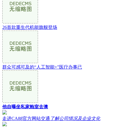
26首款重生代机能旗舰登场
群众可感可及的“人工智能+”医疗办事已
他自曝坐私家舱室去澳
走进CA88官方网站交通
了解公司情况及企业文化