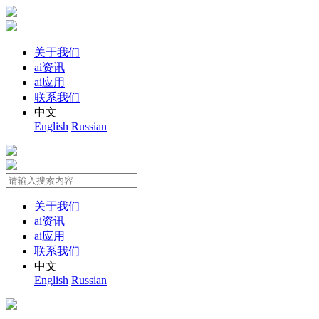
关于我们
ai资讯
ai应用
联系我们
中文
English
Russian
关于我们
ai资讯
ai应用
联系我们
中文
English
Russian