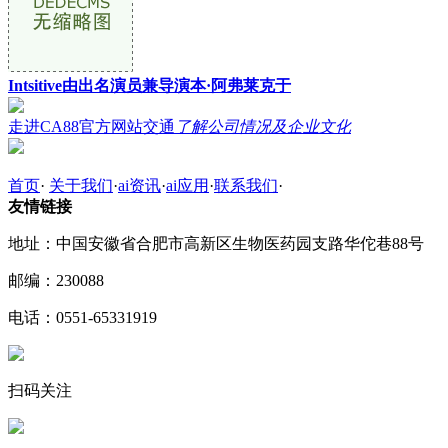
Intsitive由出名演员兼导演本·阿弗莱克于
走进CA88官方网站交通
了解公司情况及企业文化
首页
·
关于我们
·
ai资讯
·
ai应用
·
联系我们
·
友情链接
地址：中国安徽省合肥市高新区生物医药园支路华佗巷88号
邮编：230088
电话：0551-65331919
扫码关注